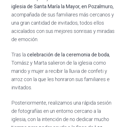
o
iglesia de Santa María la Mayor, en Pozalmuro,
d
acompañada de sus familiares más cercanos y
a
e
una gran cantidad de invitados, todos ellos
x
acicalados con sus mejores sonrisas y miradas
t
r
de emoción.
a
o
Tras la
celebración de la ceremonia de boda
,
r
d
Tomász y Marta salieron de la iglesia como
i
marido y mujer a recibir la lluvia de confeti y
n
a
arroz con la que les honraron sus familiares e
r
invitados.
i
a
s
Posteriormente, realizamos una rápida sesión
de fotografías en un entorno cercano a la
iglesia, con la intención de no dedicar mucho