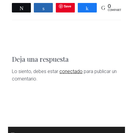
Save
0
Twittear
Compartir
Compartir
COMPARTIR
Deja una respuesta
Lo siento, debes estar
conectado
para publicar un
comentario.