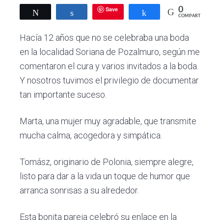
v
n
a
e
Save
0
Twittear
Compartir
Compartir
i
t
COMPARTIR
n
g
S
Hacía 12 años que no se celebraba una boda
o
a
r
en la localidad Soriana de Pozalmuro, según me
t
i
comentaron el cura y varios invitados a la boda.
a
i
:
Y nosotros tuvimos el privilegio de documentar
o
f
tan importante suceso.
o
n
t
o
Marta, una mujer muy agradable, que transmite
g
mucha calma, acogedora y simpática.
r
a
f
Tomász, originario de Polonia, siempre alegre,
í
listo para dar a la vida un toque de humor que
a
s
arranca sonrisas a su alrededor.
d
e
Esta bonita pareja celebró su enlace en la
b