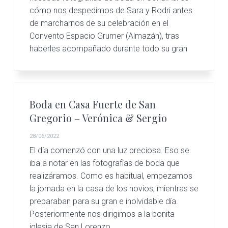
o
cómo nos despedimos de Sara y Rodri antes
d
de marcharnos de su celebración en el
a
Convento Espacio Grumer (Almazán), tras
e
x
haberles acompañado durante todo su gran
t
r
a
o
r
Boda en Casa Fuerte de San
d
Gregorio – Verónica & Sergio
i
n
28/06/2022
a
r
El día comenzó con una luz preciosa. Eso se
i
iba a notar en las fotografías de boda que
a
realizáramos. Como es habitual, empezamos
s
la jornada en la casa de los novios, mientras se
preparaban para su gran e inolvidable día.
Posteriormente nos dirigimos a la bonita
iglesia de San Lorenzo,