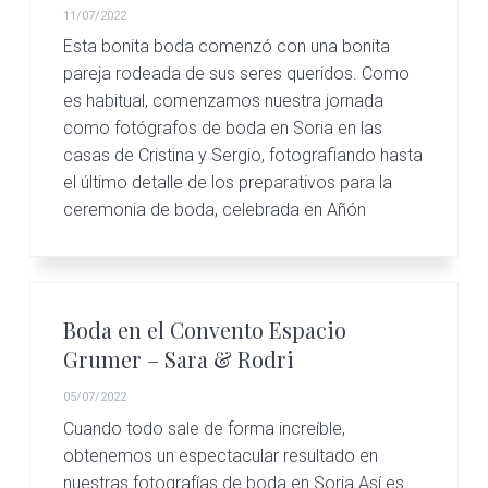
v
n
a
11/07/2022
e
i
t
n
Esta bonita boda comenzó con una bonita
g
S
pareja rodeada de sus seres queridos. Como
o
a
es habitual, comenzamos nuestra jornada
r
t
como fotógrafos de boda en Soria en las
i
a
casas de Cristina y Sergio, fotografiando hasta
i
:
el último detalle de los preparativos para la
o
f
ceremonia de boda, celebrada en Añón
o
n
t
o
g
r
Boda en el Convento Espacio
a
f
Grumer – Sara & Rodri
í
a
05/07/2022
s
Cuando todo sale de forma increíble,
d
obtenemos un espectacular resultado en
e
b
nuestras fotografías de boda en Soria.Así es